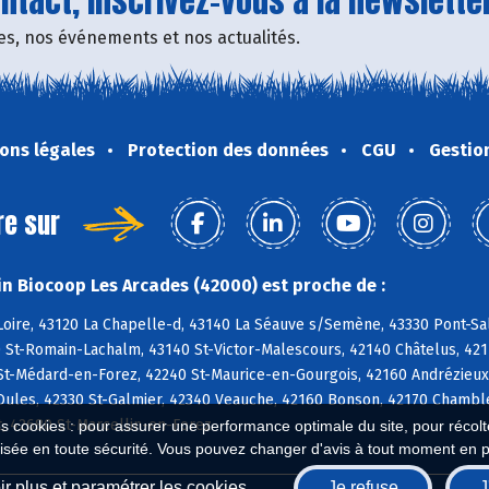
tact, inscrivez-vous à la newsletter
fres, nos événements et nos actualités.
ons légales
Protection des données
CGU
Gestio
re sur
n Biocoop Les Arcades (42000) est proche de :
oire, 43120 La Chapelle-d, 43140 La Séauve s/Semène, 43330 Pont-Salo
 St-Romain-Lachalm, 43140 St-Victor-Malescours, 42140 Châtelus, 42
 St-Médard-en-Forez, 42240 St-Maurice-en-Gourgois, 42160 Andrézieux
ules, 42330 St-Galmier, 42340 Veauche, 42160 Bonson, 42170 Chambles,
t, 42680 St-Marcellin-en-Forez
es cookies : pour assurer une performance optimale du site, pour récolter
isée en toute sécurité. Vous pouvez changer d'avis à tout moment en 
r plus et paramétrer les cookies
Je refuse
J