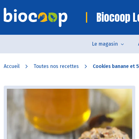
Biocoop L
Le magasin
Accueil
Toutes nos recettes
Cookies banane et 5