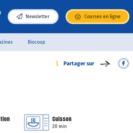
Newsletter
Courses en ligne
(s’ouvre dans une nouvelle fenêtre)
zines
Biocoop
Partager sur
tion
Cuisson
20 min