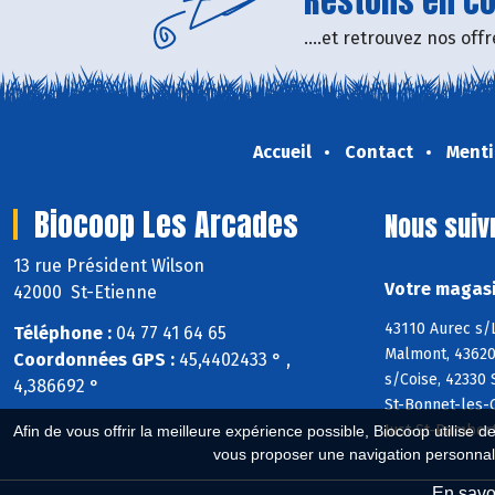
Restons en con
....et retrouvez nos of
Accueil
Contact
Menti
Biocoop Les Arcades
Nous suiv
13 rue Président Wilson
Votre magasi
42000 St-Etienne
43110 Aurec s/L
Téléphone :
04 77 41 64 65
Malmont, 43620
Coordonnées GPS :
45,4402433 ° ,
s/Coise, 42330
4,386692 °
St-Bonnet-les-O
Just-St-Ramber
Afin de vous offrir la meilleure expérience possible, Biocoop utilise d
vous proposer une navigation personnal
En savoi