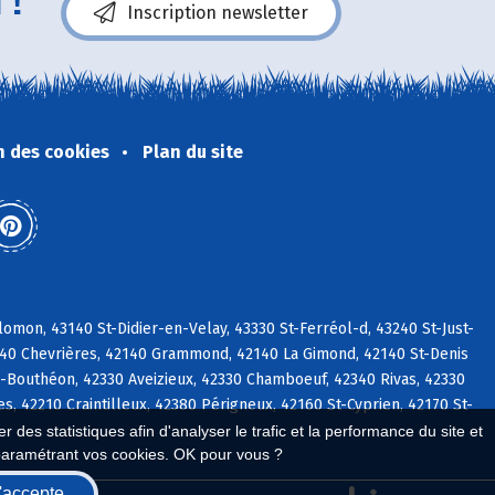
 !
Inscription newsletter
n des cookies
Plan du site
mon, 43140 St-Didier-en-Velay, 43330 St-Ferréol-d, 43240 St-Just-
140 Chevrières, 42140 Grammond, 42140 La Gimond, 42140 St-Denis
-Bouthéon, 42330 Aveizieux, 42330 Chamboeuf, 42340 Rivas, 42330
 42210 Craintilleux, 42380 Périgneux, 42160 St-Cyprien, 42170 St-
 des statistiques afin d'analyser le trafic et la performance du site et
paramétrant vos cookies. OK pour vous ?
'accepte