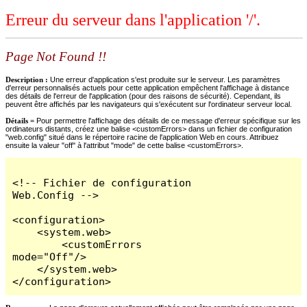
Erreur du serveur dans l'application '/'.
Page Not Found !!
Description :
Une erreur d'application s'est produite sur le serveur. Les paramètres
d'erreur personnalisés actuels pour cette application empêchent l'affichage à distance
des détails de l'erreur de l'application (pour des raisons de sécurité). Cependant, ils
peuvent être affichés par les navigateurs qui s'exécutent sur l'ordinateur serveur local.
Détails =
Pour permettre l'affichage des détails de ce message d'erreur spécifique sur les
ordinateurs distants, créez une balise <customErrors> dans un fichier de configuration
"web.config" situé dans le répertoire racine de l'application Web en cours. Attribuez
ensuite la valeur "off" à l'attribut "mode" de cette balise <customErrors>.
<!-- Fichier de configuration 
Web.Config -->

<configuration>

    <system.web>

        <customErrors 
mode="Off"/>

    </system.web>

</configuration>