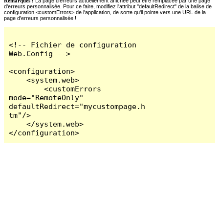
Remarques :
La page d'erreurs actuellement affichée peut être remplacée par une page
d'erreurs personnalisée. Pour ce faire, modifiez l'attribut "defaultRedirect" de la balise de
configuration <customErrors> de l'application, de sorte qu'il pointe vers une URL de la
page d'erreurs personnalisée !
<!-- Fichier de configuration 
Web.Config -->

<configuration>

    <system.web>

        <customErrors 
mode="RemoteOnly" 
defaultRedirect="mycustompage.h
tm"/>

    </system.web>

</configuration>