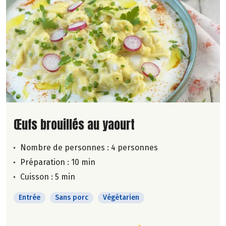
Lire la suite de la recette
Œufs brouillés au yaourt
Nombre de personnes :
4 personnes
Préparation : 10 min
Cuisson : 5 min
Entrée
Sans porc
Végétarien