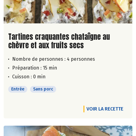
Lire la suite de la recette
Tartines craquantes chataîgne au
chèvre et aux fruits secs
Nombre de personnes :
4 personnes
Préparation : 15 min
Cuisson : 0 min
Entrée
Sans porc
VOIR LA RECETTE