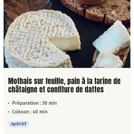
Lire la suite de la recette
Mothais sur feuille, pain à la farine de
châtaigne et confiture de dattes
Préparation : 30 min
Cuisson : 40 min
Apéritif