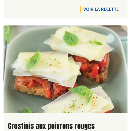
VOIR LA RECETTE
Lire la suite de la recette
Crostinis aux poivrons rouges