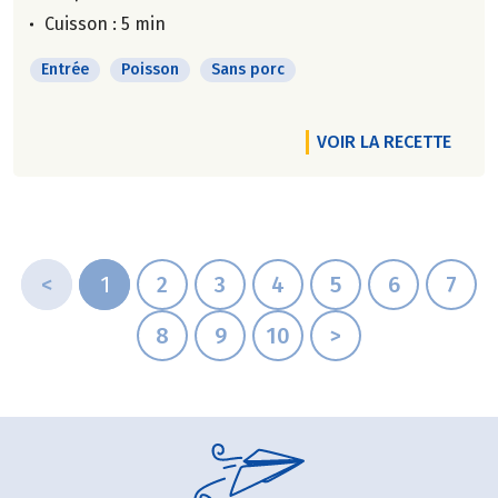
Cuisson : 5 min
Entrée
Poisson
Sans porc
VOIR LA RECETTE
<
1
2
3
4
5
6
7
8
9
10
>