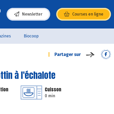
Newsletter
Courses en ligne
(s’ouvre dans une nouvelle fenêtre)
zines
Biocoop
Partager sur
tin à l'échalote
tion
Cuisson
0 min