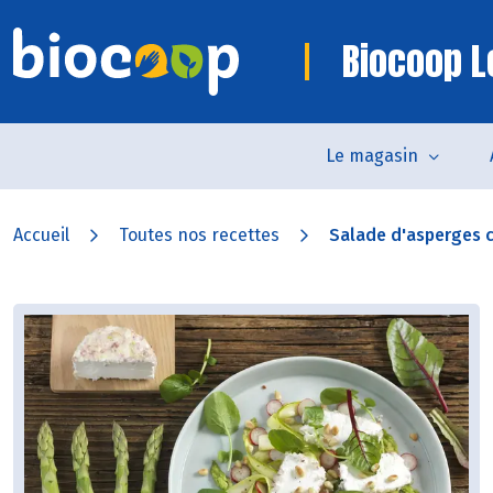
Biocoop L
Le magasin
Accueil
Toutes nos recettes
Salade d'asperges cr