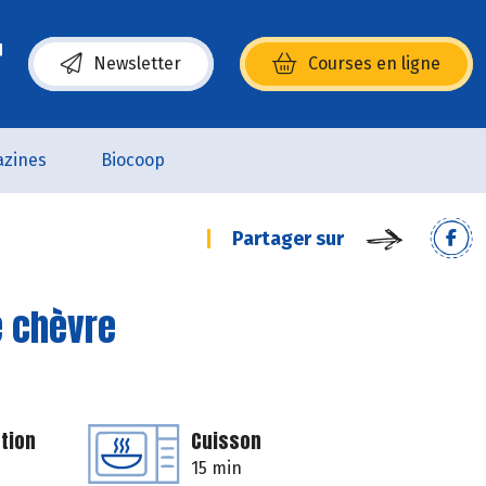
Newsletter
Courses en ligne
(s’ouvre dans une nouvelle fenêtre)
zines
Biocoop
Partager sur
e chèvre
tion
Cuisson
15 min