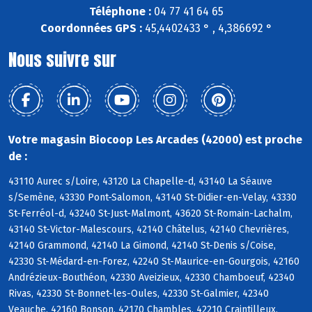
Téléphone :
04 77 41 64 65
Coordonnées GPS :
45,4402433 ° , 4,386692 °
Nous suivre sur
Votre magasin Biocoop Les Arcades (42000) est proche
de :
43110 Aurec s/Loire, 43120 La Chapelle-d, 43140 La Séauve
s/Semène, 43330 Pont-Salomon, 43140 St-Didier-en-Velay, 43330
St-Ferréol-d, 43240 St-Just-Malmont, 43620 St-Romain-Lachalm,
43140 St-Victor-Malescours, 42140 Châtelus, 42140 Chevrières,
42140 Grammond, 42140 La Gimond, 42140 St-Denis s/Coise,
42330 St-Médard-en-Forez, 42240 St-Maurice-en-Gourgois, 42160
Andrézieux-Bouthéon, 42330 Aveizieux, 42330 Chamboeuf, 42340
Rivas, 42330 St-Bonnet-les-Oules, 42330 St-Galmier, 42340
Veauche, 42160 Bonson, 42170 Chambles, 42210 Craintilleux,