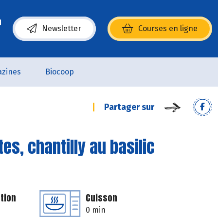
Newsletter
Courses en ligne
(s’ouvre dans une nouvelle fenêtre)
zines
Biocoop
Partager sur
es, chantilly au basilic
tion
Cuisson
0 min