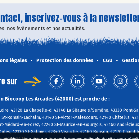
tact, inscrivez-vous à la newsletter
fres, nos événements et nos actualités.
ons légales
Protection des données
CGU
Gestio
re sur
n Biocoop Les Arcades (42000) est proche de :
oire, 43120 La Chapelle-d, 43140 La Séauve s/Semène, 43330 Pont-Salo
 St-Romain-Lachalm, 43140 St-Victor-Malescours, 42140 Châtelus, 42
 St-Médard-en-Forez, 42240 St-Maurice-en-Gourgois, 42160 Andrézieux
ules, 42330 St-Galmier, 42340 Veauche, 42160 Bonson, 42170 Chambles,
t, 42680 St-Marcellin-en-Forez
es cookies : pour assurer une performance optimale du site, pour récolter