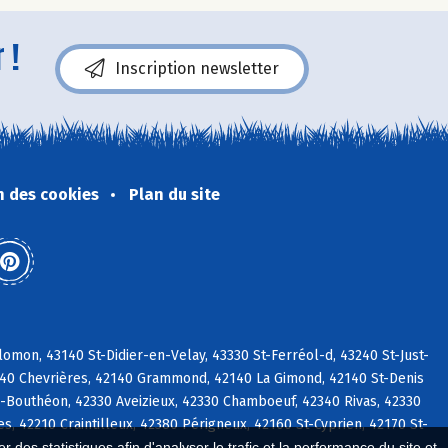
 !
Inscription newsletter
n des cookies
Plan du site
mon, 43140 St-Didier-en-Velay, 43330 St-Ferréol-d, 43240 St-Just-
140 Chevrières, 42140 Grammond, 42140 La Gimond, 42140 St-Denis
-Bouthéon, 42330 Aveizieux, 42330 Chamboeuf, 42340 Rivas, 42330
 42210 Craintilleux, 42380 Périgneux, 42160 St-Cyprien, 42170 St-
 des statistiques afin d'analyser le trafic et la performance du site et