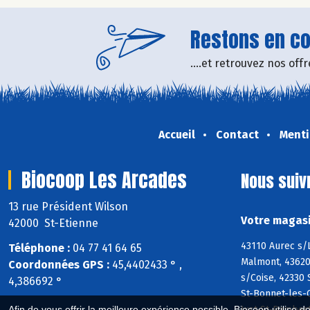
Restons en con
....et retrouvez nos of
Accueil
Contact
Menti
Biocoop Les Arcades
Nous suiv
13 rue Président Wilson
Votre magasi
42000 St-Etienne
43110 Aurec s/L
Téléphone :
04 77 41 64 65
Malmont, 43620
Coordonnées GPS :
45,4402433 ° ,
s/Coise, 42330
4,386692 °
St-Bonnet-les-O
Just-St-Ramber
Afin de vous offrir la meilleure expérience possible, Biocoop utilise d