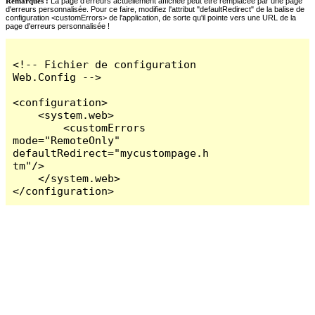
Remarques :
La page d'erreurs actuellement affichée peut être remplacée par une page
d'erreurs personnalisée. Pour ce faire, modifiez l'attribut "defaultRedirect" de la balise de
configuration <customErrors> de l'application, de sorte qu'il pointe vers une URL de la
page d'erreurs personnalisée !
<!-- Fichier de configuration 
Web.Config -->

<configuration>

    <system.web>

        <customErrors 
mode="RemoteOnly" 
defaultRedirect="mycustompage.h
tm"/>

    </system.web>

</configuration>