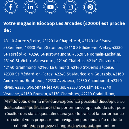
Votre magasin Biocoop Les Arcades (42000) est proche
de :
43110 Aurec s/Loire, 43120 La Chapelle-d, 43140 La Séauve
s/Semène, 43330 Pont-Salomon, 43140 St-Didier-en-Velay, 43330
St-Ferréol-d, 43240 St-Just-Malmont, 43620 St-Romain-Lachalm,
43140 St-Victor-Malescours, 42140 Châtelus, 42140 Chevrières,
42140 Grammond, 42140 La Gimond, 42140 St-Denis s/Coise,
42330 St-Médard-en-Forez, 42240 St-Maurice-en-Gourgois, 42160
Andrézieux-Bouthéon, 42330 Aveizieux, 42330 Chamboeuf, 42340
Rivas, 42330 St-Bonnet-les-Oules, 42330 St-Galmier, 42340
Veauche, 42160 Bonson, 42170 Chambles, 42210 Craintilleux,
42380 Périgneux, 42160 St-Cyprien, 42170 St-Just-St-Rambert,
Afin de vous offrir la meilleure expérience possible, Biocoop utilise
42680 St-Marcellin-en-Forez
des cookies : pour assurer une performance optimale du site, pour
récolter des statistiques afin d'analyser le trafic et la performance
du site et vous proposer une navigation personnalisée en toute
sécurité. Vous pouvez changer d'avis à tout moment en
Biocoop.fr
Le réseau Biocoop