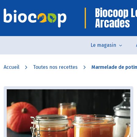
Biocoop L
Arcades
Le magasin
Accueil
Toutes nos recettes
Marmelade de potima