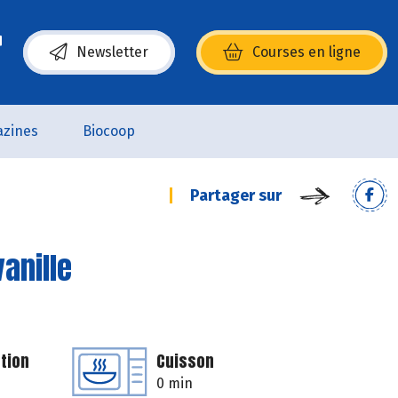
Newsletter
Courses en ligne
(s’ouvre dans une nouvelle fenêtre)
zines
Biocoop
Partager sur
anille
tion
Cuisson
0 min