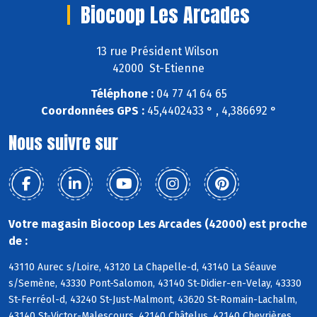
Biocoop Les Arcades
13 rue Président Wilson
42000 St-Etienne
Téléphone :
04 77 41 64 65
Coordonnées GPS :
45,4402433 ° , 4,386692 °
Nous suivre sur
Votre magasin Biocoop Les Arcades (42000) est proche
de :
43110 Aurec s/Loire, 43120 La Chapelle-d, 43140 La Séauve
s/Semène, 43330 Pont-Salomon, 43140 St-Didier-en-Velay, 43330
St-Ferréol-d, 43240 St-Just-Malmont, 43620 St-Romain-Lachalm,
43140 St-Victor-Malescours, 42140 Châtelus, 42140 Chevrières,