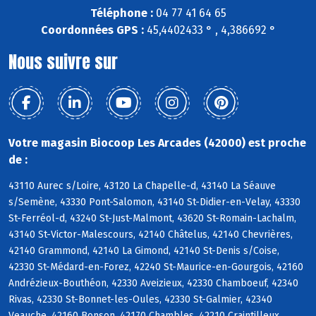
Téléphone :
04 77 41 64 65
Coordonnées GPS :
45,4402433 ° , 4,386692 °
Nous suivre sur
Votre magasin Biocoop Les Arcades (42000) est proche
de :
43110 Aurec s/Loire, 43120 La Chapelle-d, 43140 La Séauve
s/Semène, 43330 Pont-Salomon, 43140 St-Didier-en-Velay, 43330
St-Ferréol-d, 43240 St-Just-Malmont, 43620 St-Romain-Lachalm,
43140 St-Victor-Malescours, 42140 Châtelus, 42140 Chevrières,
42140 Grammond, 42140 La Gimond, 42140 St-Denis s/Coise,
42330 St-Médard-en-Forez, 42240 St-Maurice-en-Gourgois, 42160
Andrézieux-Bouthéon, 42330 Aveizieux, 42330 Chamboeuf, 42340
Rivas, 42330 St-Bonnet-les-Oules, 42330 St-Galmier, 42340
Veauche, 42160 Bonson, 42170 Chambles, 42210 Craintilleux,