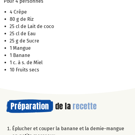
Pour 4 personnes
4 Crêpe
80 g de Riz
25 cl de Lait de coco
25 cl de Eau
25 g de Sucre
1 Mangue
1 Banane
1 c. à s. de Miel
10 Fruits secs
Préparation
de la
recette
Éplucher et couper la banane et la demie-mangue