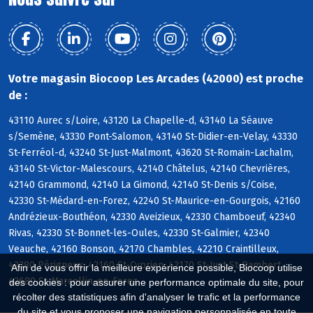
Votre magasin Biocoop Les Arcades (42000) est proche
de :
43110 Aurec s/Loire, 43120 La Chapelle-d, 43140 La Séauve
s/Semène, 43330 Pont-Salomon, 43140 St-Didier-en-Velay, 43330
St-Ferréol-d, 43240 St-Just-Malmont, 43620 St-Romain-Lachalm,
43140 St-Victor-Malescours, 42140 Châtelus, 42140 Chevrières,
42140 Grammond, 42140 La Gimond, 42140 St-Denis s/Coise,
42330 St-Médard-en-Forez, 42240 St-Maurice-en-Gourgois, 42160
Andrézieux-Bouthéon, 42330 Aveizieux, 42330 Chamboeuf, 42340
Rivas, 42330 St-Bonnet-les-Oules, 42330 St-Galmier, 42340
Veauche, 42160 Bonson, 42170 Chambles, 42210 Craintilleux,
42380 Périgneux, 42160 St-Cyprien, 42170 St-Just-St-Rambert,
Afin de vous offrir la meilleure expérience possible, Biocoop utilise
42680 St-Marcellin-en-Forez
des cookies : pour assurer une performance optimale du site, pour
récolter des statistiques afin d'analyser le trafic et la performance
du site et vous proposer une navigation personnalisée en toute