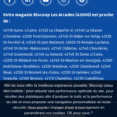
Votre magasin Biocoop Les Arcades (42000) est proche
de :
43110 Aurec s/Loire, 43120 La Chapelle-d, 43140 La Séauve
s/Semène, 43330 Pont-Salomon, 43140 St-Didier-en-Velay, 43330
St-Ferréol-d, 43240 St-Just-Malmont, 43620 St-Romain-Lachalm,
43140 St-Victor-Malescours, 42140 Châtelus, 42140 Chevrières,
42140 Grammond, 42140 La Gimond, 42140 St-Denis s/Coise,
42330 St-Médard-en-Forez, 42240 St-Maurice-en-Gourgois, 42160
Andrézieux-Bouthéon, 42330 Aveizieux, 42330 Chamboeuf, 42340
Rivas, 42330 St-Bonnet-les-Oules, 42330 St-Galmier, 42340
Veauche, 42160 Bonson, 42170 Chambles, 42210 Craintilleux,
42380 Périgneux, 42160 St-Cyprien, 42170 St-Just-St-Rambert,
Afin de vous offrir la meilleure expérience possible, Biocoop utilise
42680 St-Marcellin-en-Forez
des cookies : pour assurer une performance optimale du site, pour
récolter des statistiques afin d'analyser le trafic et la performance
du site et vous proposer une navigation personnalisée en toute
sécurité. Vous pouvez changer d'avis à tout moment en
Biocoop.fr
Le réseau Biocoop
paramétrant vos cookies. OK pour vous ?
Copyright Biocoop 2026