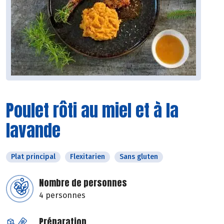
Poulet rôti au miel et à la
lavande
Plat principal
Flexitarien
Sans gluten
Nombre de personnes
4 personnes
Préparation