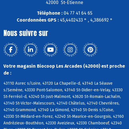
42000 St-Etienne
Téléphone :
04 77 41 64 65
Coordonnées GPS :
45,4402433 ° , 4,386692 °
Nous suivre sur
Votre magasin Biocoop Les Arcades (42000) est proche
de :
43110 Aurec s/Loire, 43120 La Chapelle-d, 43140 La Séauve
s/Semène, 43330 Pont-Salomon, 43140 St-Didier-en-Velay, 43330
St-Ferréol-d, 43240 St-Just-Malmont, 43620 St-Romain-Lachalm,
43140 St-Victor-Malescours, 42140 Châtelus, 42140 Chevrières,
42140 Grammond, 42140 La Gimond, 42140 St-Denis s/Coise,
42330 St-Médard-en-Forez, 42240 St-Maurice-en-Gourgois, 42160
Andrézieux-Bouthéon, 42330 Aveizieux, 42330 Chamboeuf, 42340