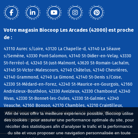
Votre magasin Biocoop Les Arcades (42000) est proche
de :
43110 Aurec s/Loire, 43120 La Chapelle-d, 43140 La Séauve
s/Semène, 43330 Pont-Salomon, 43140 St-Didier-en-Velay, 43330
St-Ferréol-d, 43240 St-Just-Malmont, 43620 St-Romain-Lachalm,
43140 St-Victor-Malescours, 42140 Châtelus, 42140 Chevrières,
42140 Grammond, 42140 La Gimond, 42140 St-Denis s/Coise,
42330 St-Médard-en-Forez, 42240 St-Maurice-en-Gourgois, 42160
Andrézieux-Bouthéon, 42330 Aveizieux, 42330 Chamboeuf, 42340
Rivas, 42330 St-Bonnet-les-Oules, 42330 St-Galmier, 42340
Veauche, 42160 Bonson, 42170 Chambles, 42210 Craintilleux,
42380 Périgneux, 42160 St-Cyprien, 42170 St-Just-St-Rambert,
Afin de vous offrir la meilleure expérience possible, Biocoop utilise
42680 St-Marcellin-en-Forez
des cookies : pour assurer une performance optimale du site, pour
récolter des statistiques afin d'analyser le trafic et la performance
du site et vous proposer une navigation personnalisée en toute