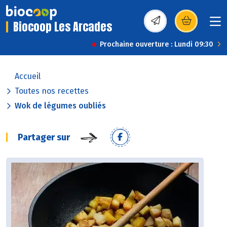
Biocoop Les Arcades
(s’ouvre dans une nou
Prochaine ouverture : Lundi 09:30
Accueil
Toutes nos recettes
Wok de légumes oubliés
Partager sur