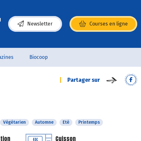
Newsletter
Courses en ligne
(s’ouvre dans une nouvelle fenêtre)
zines
Biocoop
Partager sur
Végétarien
Automne
Eté
Printemps
tion
Cuisson