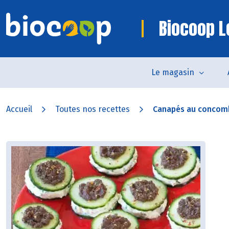
Biocoop L
Le magasin
Accueil
Toutes nos recettes
Canapés au concomb