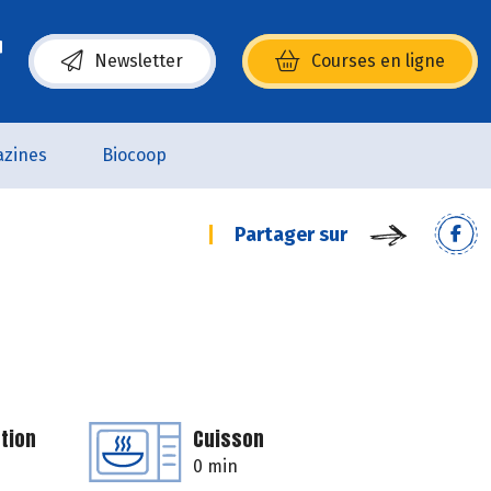
Newsletter
Courses en ligne
(s’ouvre dans une nouvelle fenêtre)
zines
Biocoop
Partager sur
tion
Cuisson
0 min