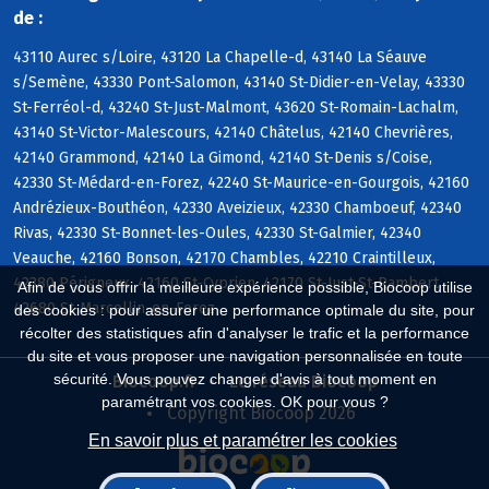
de :
43110 Aurec s/Loire, 43120 La Chapelle-d, 43140 La Séauve
s/Semène, 43330 Pont-Salomon, 43140 St-Didier-en-Velay, 43330
St-Ferréol-d, 43240 St-Just-Malmont, 43620 St-Romain-Lachalm,
43140 St-Victor-Malescours, 42140 Châtelus, 42140 Chevrières,
42140 Grammond, 42140 La Gimond, 42140 St-Denis s/Coise,
42330 St-Médard-en-Forez, 42240 St-Maurice-en-Gourgois, 42160
Andrézieux-Bouthéon, 42330 Aveizieux, 42330 Chamboeuf, 42340
Rivas, 42330 St-Bonnet-les-Oules, 42330 St-Galmier, 42340
Veauche, 42160 Bonson, 42170 Chambles, 42210 Craintilleux,
42380 Périgneux, 42160 St-Cyprien, 42170 St-Just-St-Rambert,
Afin de vous offrir la meilleure expérience possible, Biocoop utilise
42680 St-Marcellin-en-Forez
des cookies : pour assurer une performance optimale du site, pour
récolter des statistiques afin d'analyser le trafic et la performance
du site et vous proposer une navigation personnalisée en toute
sécurité. Vous pouvez changer d'avis à tout moment en
Biocoop.fr
Le réseau Biocoop
paramétrant vos cookies. OK pour vous ?
Copyright Biocoop 2026
En savoir plus et paramétrer les cookies