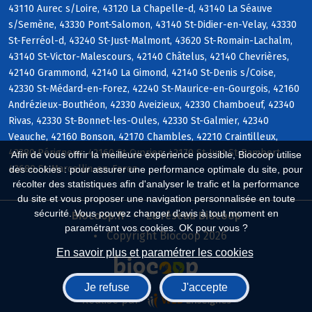
43110 Aurec s/Loire, 43120 La Chapelle-d, 43140 La Séauve
s/Semène, 43330 Pont-Salomon, 43140 St-Didier-en-Velay, 43330
St-Ferréol-d, 43240 St-Just-Malmont, 43620 St-Romain-Lachalm,
43140 St-Victor-Malescours, 42140 Châtelus, 42140 Chevrières,
42140 Grammond, 42140 La Gimond, 42140 St-Denis s/Coise,
42330 St-Médard-en-Forez, 42240 St-Maurice-en-Gourgois, 42160
Andrézieux-Bouthéon, 42330 Aveizieux, 42330 Chamboeuf, 42340
Rivas, 42330 St-Bonnet-les-Oules, 42330 St-Galmier, 42340
Veauche, 42160 Bonson, 42170 Chambles, 42210 Craintilleux,
42380 Périgneux, 42160 St-Cyprien, 42170 St-Just-St-Rambert,
Afin de vous offrir la meilleure expérience possible, Biocoop utilise
42680 St-Marcellin-en-Forez
des cookies : pour assurer une performance optimale du site, pour
récolter des statistiques afin d'analyser le trafic et la performance
du site et vous proposer une navigation personnalisée en toute
sécurité. Vous pouvez changer d'avis à tout moment en
Biocoop.fr
Le réseau Biocoop
paramétrant vos cookies. OK pour vous ?
Copyright Biocoop 2026
En savoir plus et paramétrer les cookies
Je refuse
J'accepte
Réalisé par