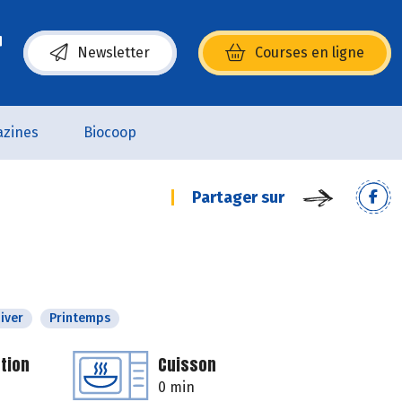
Newsletter
Courses en ligne
(s’ouvre dans une nouvelle fenêtre)
zines
Biocoop
Partager sur
iver
Printemps
tion
Cuisson
0 min