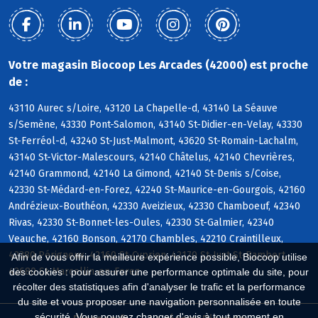
Votre magasin Biocoop Les Arcades (42000) est proche
de :
43110 Aurec s/Loire, 43120 La Chapelle-d, 43140 La Séauve
s/Semène, 43330 Pont-Salomon, 43140 St-Didier-en-Velay, 43330
St-Ferréol-d, 43240 St-Just-Malmont, 43620 St-Romain-Lachalm,
43140 St-Victor-Malescours, 42140 Châtelus, 42140 Chevrières,
42140 Grammond, 42140 La Gimond, 42140 St-Denis s/Coise,
42330 St-Médard-en-Forez, 42240 St-Maurice-en-Gourgois, 42160
Andrézieux-Bouthéon, 42330 Aveizieux, 42330 Chamboeuf, 42340
Rivas, 42330 St-Bonnet-les-Oules, 42330 St-Galmier, 42340
Veauche, 42160 Bonson, 42170 Chambles, 42210 Craintilleux,
42380 Périgneux, 42160 St-Cyprien, 42170 St-Just-St-Rambert,
Afin de vous offrir la meilleure expérience possible, Biocoop utilise
42680 St-Marcellin-en-Forez
des cookies : pour assurer une performance optimale du site, pour
récolter des statistiques afin d'analyser le trafic et la performance
du site et vous proposer une navigation personnalisée en toute
sécurité. Vous pouvez changer d'avis à tout moment en