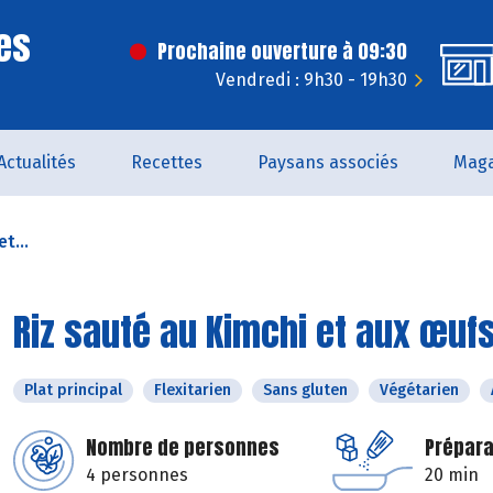
es
Prochaine ouverture à 09:30
Vendredi : 9h30 - 19h30
Actualités
Recettes
Paysans associés
Maga
t...
Riz sauté au Kimchi et aux œuf
Plat principal
Flexitarien
Sans gluten
Végétarien
Nombre de personnes
Prépara
4 personnes
20 min