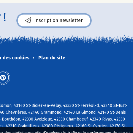
 !
Inscription newsletter
n des cookies
Plan du site
mon, 43140 St-Didier-en-Velay, 43330 St-Ferréol-d, 43240 St-Just-
140 Chevrières, 42140 Grammond, 42140 La Gimond, 42140 St-Denis
-Bouthéon, 42330 Aveizieux, 42330 Chamboeuf, 42340 Rivas, 42330
 42210 Craintilleux, 42380 Périgneux, 42160 St-Cyprien, 42170 St-
 des statistiques afin d'analyser le trafic et la performance du site et