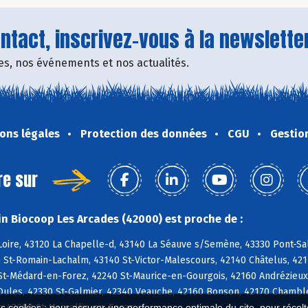
tact, inscrivez-vous à la newsletter
fres, nos événements et nos actualités.
ons légales
Protection des données
CGU
Gestio
re sur
n Biocoop Les Arcades (42000) est proche de :
oire, 43120 La Chapelle-d, 43140 La Séauve s/Semène, 43330 Pont-Salo
 St-Romain-Lachalm, 43140 St-Victor-Malescours, 42140 Châtelus, 42
 St-Médard-en-Forez, 42240 St-Maurice-en-Gourgois, 42160 Andrézieux
ules, 42330 St-Galmier, 42340 Veauche, 42160 Bonson, 42170 Chambles,
t, 42680 St-Marcellin-en-Forez
es cookies : pour assurer une performance optimale du site, pour récolter