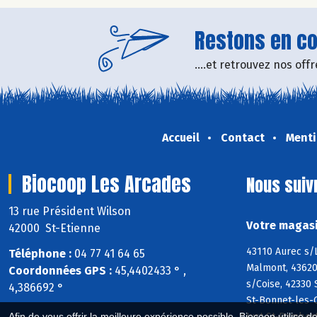
Restons en con
....et retrouvez nos of
Accueil
Contact
Menti
Biocoop Les Arcades
Nous suiv
13 rue Président Wilson
Votre magasi
42000 St-Etienne
43110 Aurec s/L
Téléphone :
04 77 41 64 65
Malmont, 43620
Coordonnées GPS :
45,4402433 ° ,
s/Coise, 42330
4,386692 °
St-Bonnet-les-O
Just-St-Ramber
Afin de vous offrir la meilleure expérience possible, Biocoop utilise d