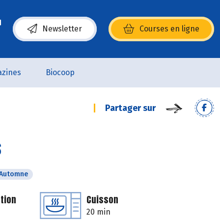
Newsletter
Courses en ligne
(s’ouvre dans une nouvelle fenêtre)
zines
Biocoop
Partager sur
s
Automne
tion
Cuisson
20 min