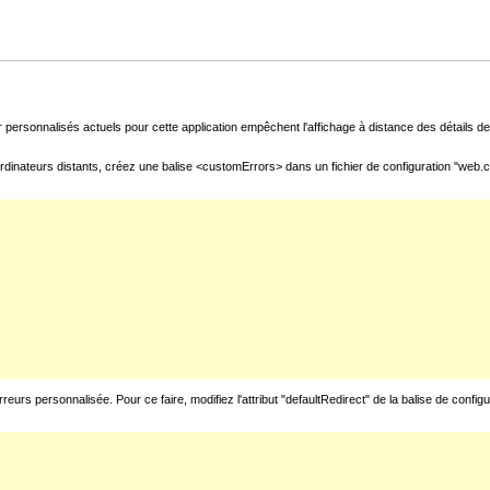
 personnalisés actuels pour cette application empêchent l'affichage à distance des détails de 
rdinateurs distants, créez une balise <customErrors> dans un fichier de configuration "web.con
urs personnalisée. Pour ce faire, modifiez l'attribut "defaultRedirect" de la balise de config