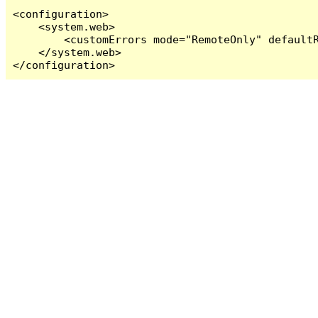
<configuration>

    <system.web>

        <customErrors mode="RemoteOnly" defaultR
    </system.web>

</configuration>