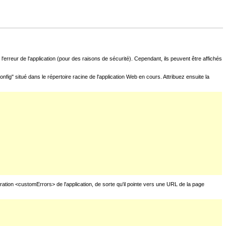
l'erreur de l'application (pour des raisons de sécurité). Cependant, ils peuvent être affichés
fig" situé dans le répertoire racine de l'application Web en cours. Attribuez ensuite la
uration <customErrors> de l'application, de sorte qu'il pointe vers une URL de la page