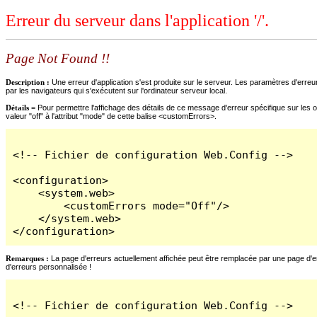
Erreur du serveur dans l'application '/'.
Page Not Found !!
Description :
Une erreur d'application s'est produite sur le serveur. Les paramètres d'erreur
par les navigateurs qui s'exécutent sur l'ordinateur serveur local.
Détails =
Pour permettre l'affichage des détails de ce message d'erreur spécifique sur les o
valeur "off" à l'attribut "mode" de cette balise <customErrors>.
<!-- Fichier de configuration Web.Config -->

<configuration>

    <system.web>

        <customErrors mode="Off"/>

    </system.web>

</configuration>
Remarques :
La page d'erreurs actuellement affichée peut être remplacée par une page d'erre
d'erreurs personnalisée !
<!-- Fichier de configuration Web.Config -->
