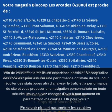
Votre magasin Biocoop Les Arcades (42000) est proche
de :
43110 Aurec s/Loire, 43120 La Chapelle-d, 43140 La Séauve
s/Semène, 43330 Pont-Salomon, 43140 St-Didier-en-Velay, 43330
St-Ferréol-d, 43240 St-Just-Malmont, 43620 St-Romain-Lachalm,
43140 St-Victor-Malescours, 42140 Châtelus, 42140 Chevrières,
42140 Grammond, 42140 La Gimond, 42140 St-Denis s/Coise,
42330 St-Médard-en-Forez, 42240 St-Maurice-en-Gourgois, 42160
Andrézieux-Bouthéon, 42330 Aveizieux, 42330 Chamboeuf, 42340
Rivas, 42330 St-Bonnet-les-Oules, 42330 St-Galmier, 42340
Veauche, 42160 Bonson, 42170 Chambles, 42210 Craintilleux,
42380 Périgneux, 42160 St-Cyprien, 42170 St-Just-St-Rambert,
Afin de vous offrir la meilleure expérience possible, Biocoop utilise
42680 St-Marcellin-en-Forez
des cookies : pour assurer une performance optimale du site, pour
récolter des statistiques afin d'analyser le trafic et la performance
du site et vous proposer une navigation personnalisée en toute
sécurité. Vous pouvez changer d'avis à tout moment en
Biocoop.fr
Le réseau Biocoop
paramétrant vos cookies. OK pour vous ?
Copyright Biocoop 2026
En savoir plus et paramétrer les cookies