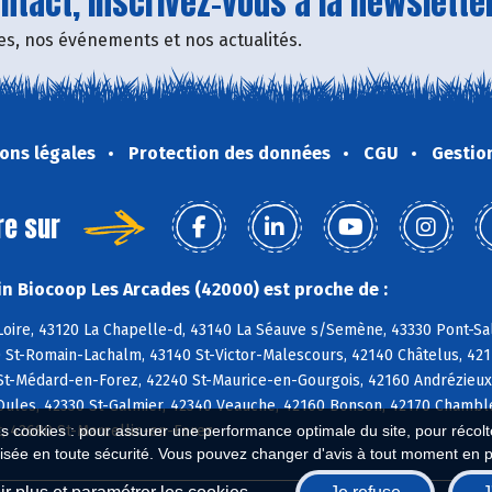
tact, inscrivez-vous à la newsletter
fres, nos événements et nos actualités.
ons légales
Protection des données
CGU
Gestio
re sur
n Biocoop Les Arcades (42000) est proche de :
oire, 43120 La Chapelle-d, 43140 La Séauve s/Semène, 43330 Pont-Salo
 St-Romain-Lachalm, 43140 St-Victor-Malescours, 42140 Châtelus, 42
 St-Médard-en-Forez, 42240 St-Maurice-en-Gourgois, 42160 Andrézieux
ules, 42330 St-Galmier, 42340 Veauche, 42160 Bonson, 42170 Chambles,
t, 42680 St-Marcellin-en-Forez
es cookies : pour assurer une performance optimale du site, pour récolter
isée en toute sécurité. Vous pouvez changer d'avis à tout moment en 