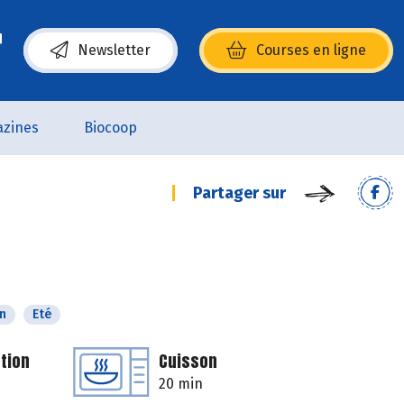
Newsletter
Courses en ligne
(s’ouvre dans une nouvelle fenêtre)
zines
Biocoop
Partager sur
n
Eté
tion
Cuisson
20 min