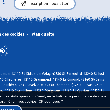
 !
Inscription newsletter
n des cookies
Plan du site
mon, 43140 St-Didier-en-Velay, 43330 St-Ferréol-d, 43240 St-Just-
140 Chevrières, 42140 Grammond, 42140 La Gimond, 42140 St-Denis
-Bouthéon, 42330 Aveizieux, 42330 Chamboeuf, 42340 Rivas, 42330
 42210 Craintilleux, 42380 Périgneux, 42160 St-Cyprien, 42170 St-
 des statistiques afin d'analyser le trafic et la performance du site et
paramétrant vos cookies. OK pour vous ?