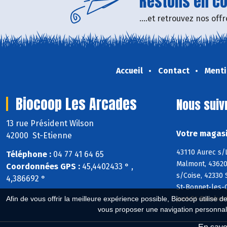
Restons en con
....et retrouvez nos of
Accueil
Contact
Menti
Biocoop Les Arcades
Nous suiv
13 rue Président Wilson
Votre magasi
42000 St-Etienne
43110 Aurec s/L
Téléphone :
04 77 41 64 65
Malmont, 43620
Coordonnées GPS :
45,4402433 ° ,
s/Coise, 42330
4,386692 °
St-Bonnet-les-O
Just-St-Ramber
Afin de vous offrir la meilleure expérience possible, Biocoop utilise d
vous proposer une navigation personnal