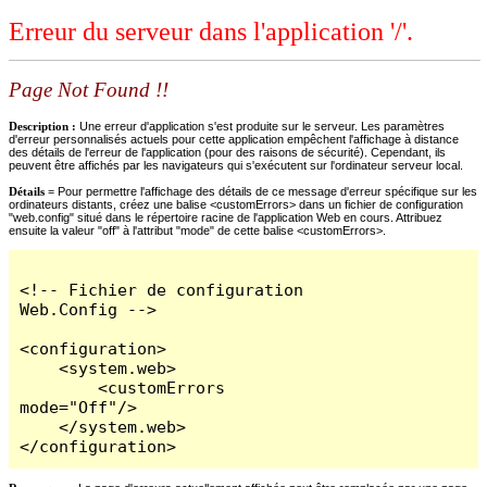
Erreur du serveur dans l'application '/'.
Page Not Found !!
Description :
Une erreur d'application s'est produite sur le serveur. Les paramètres
d'erreur personnalisés actuels pour cette application empêchent l'affichage à distance
des détails de l'erreur de l'application (pour des raisons de sécurité). Cependant, ils
peuvent être affichés par les navigateurs qui s'exécutent sur l'ordinateur serveur local.
Détails =
Pour permettre l'affichage des détails de ce message d'erreur spécifique sur les
ordinateurs distants, créez une balise <customErrors> dans un fichier de configuration
"web.config" situé dans le répertoire racine de l'application Web en cours. Attribuez
ensuite la valeur "off" à l'attribut "mode" de cette balise <customErrors>.
<!-- Fichier de configuration 
Web.Config -->

<configuration>

    <system.web>

        <customErrors 
mode="Off"/>

    </system.web>

</configuration>