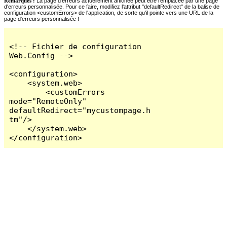
Remarques :
La page d'erreurs actuellement affichée peut être remplacée par une page
d'erreurs personnalisée. Pour ce faire, modifiez l'attribut "defaultRedirect" de la balise de
configuration <customErrors> de l'application, de sorte qu'il pointe vers une URL de la
page d'erreurs personnalisée !
<!-- Fichier de configuration 
Web.Config -->

<configuration>

    <system.web>

        <customErrors 
mode="RemoteOnly" 
defaultRedirect="mycustompage.h
tm"/>

    </system.web>

</configuration>