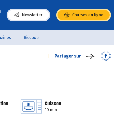
Newsletter
Courses en ligne
(s’ouvre dans une nouvelle fenêtre)
zines
Biocoop
Partager sur
tion
Cuisson
10 min