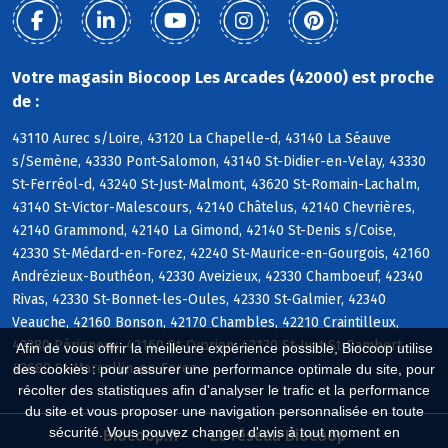
Votre magasin Biocoop Les Arcades (42000) est proche
de :
43110 Aurec s/Loire, 43120 La Chapelle-d, 43140 La Séauve
s/Semène, 43330 Pont-Salomon, 43140 St-Didier-en-Velay, 43330
St-Ferréol-d, 43240 St-Just-Malmont, 43620 St-Romain-Lachalm,
43140 St-Victor-Malescours, 42140 Châtelus, 42140 Chevrières,
42140 Grammond, 42140 La Gimond, 42140 St-Denis s/Coise,
42330 St-Médard-en-Forez, 42240 St-Maurice-en-Gourgois, 42160
Andrézieux-Bouthéon, 42330 Aveizieux, 42330 Chamboeuf, 42340
Rivas, 42330 St-Bonnet-les-Oules, 42330 St-Galmier, 42340
Veauche, 42160 Bonson, 42170 Chambles, 42210 Craintilleux,
42380 Périgneux, 42160 St-Cyprien, 42170 St-Just-St-Rambert,
Afin de vous offrir la meilleure expérience possible, Biocoop utilise
42680 St-Marcellin-en-Forez
des cookies : pour assurer une performance optimale du site, pour
récolter des statistiques afin d'analyser le trafic et la performance
du site et vous proposer une navigation personnalisée en toute
sécurité. Vous pouvez changer d'avis à tout moment en
Biocoop.fr
Le réseau Biocoop