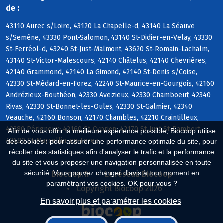
de :
43110 Aurec s/Loire, 43120 La Chapelle-d, 43140 La Séauve
s/Semène, 43330 Pont-Salomon, 43140 St-Didier-en-Velay, 43330
St-Ferréol-d, 43240 St-Just-Malmont, 43620 St-Romain-Lachalm,
43140 St-Victor-Malescours, 42140 Châtelus, 42140 Chevrières,
42140 Grammond, 42140 La Gimond, 42140 St-Denis s/Coise,
42330 St-Médard-en-Forez, 42240 St-Maurice-en-Gourgois, 42160
Andrézieux-Bouthéon, 42330 Aveizieux, 42330 Chamboeuf, 42340
Rivas, 42330 St-Bonnet-les-Oules, 42330 St-Galmier, 42340
Veauche, 42160 Bonson, 42170 Chambles, 42210 Craintilleux,
42380 Périgneux, 42160 St-Cyprien, 42170 St-Just-St-Rambert,
Afin de vous offrir la meilleure expérience possible, Biocoop utilise
42680 St-Marcellin-en-Forez
des cookies : pour assurer une performance optimale du site, pour
récolter des statistiques afin d'analyser le trafic et la performance
du site et vous proposer une navigation personnalisée en toute
sécurité. Vous pouvez changer d'avis à tout moment en
Biocoop.fr
Le réseau Biocoop
paramétrant vos cookies. OK pour vous ?
Copyright Biocoop 2026
En savoir plus et paramétrer les cookies