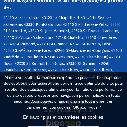
Votre magasin Biocoop Les Arcades (42000) est proche
de :
43110 Aurec s/Loire, 43120 La Chapelle-d, 43140 La Séauve
s/Semène, 43330 Pont-Salomon, 43140 St-Didier-en-Velay, 43330
St-Ferréol-d, 43240 St-Just-Malmont, 43620 St-Romain-Lachalm,
43140 St-Victor-Malescours, 42140 Châtelus, 42140 Chevrières,
42140 Grammond, 42140 La Gimond, 42140 St-Denis s/Coise,
42330 St-Médard-en-Forez, 42240 St-Maurice-en-Gourgois, 42160
Andrézieux-Bouthéon, 42330 Aveizieux, 42330 Chamboeuf, 42340
Rivas, 42330 St-Bonnet-les-Oules, 42330 St-Galmier, 42340
Veauche, 42160 Bonson, 42170 Chambles, 42210 Craintilleux,
42380 Périgneux, 42160 St-Cyprien, 42170 St-Just-St-Rambert,
Afin de vous offrir la meilleure expérience possible, Biocoop utilise
42680 St-Marcellin-en-Forez
des cookies : pour assurer une performance optimale du site, pour
récolter des statistiques afin d'analyser le trafic et la performance
du site et vous proposer une navigation personnalisée en toute
sécurité. Vous pouvez changer d'avis à tout moment en
Biocoop.fr
Le réseau Biocoop
paramétrant vos cookies. OK pour vous ?
Copyright Biocoop 2026
En savoir plus et paramétrer les cookies