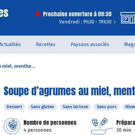
es
Prochaine ouverture à 09:30
Vendredi : 9h30 - 19h30
Actualités
Recettes
Paysans associés
Maga
miel, menthe...
Soupe d’agrumes au miel, ment
Dessert
Sans gluten
Sans lactose
Sans porc
Hive
Nombre de personnes
Prépara
4 personnes
30 min