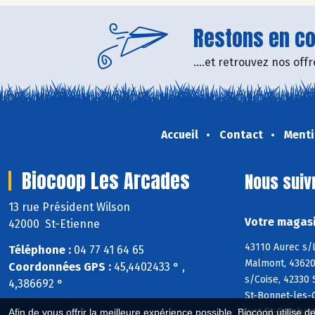
Restons en con
....et retrouvez nos of
Accueil
Contact
Menti
Biocoop Les Arcades
Nous suiv
13 rue Président Wilson
Votre magasi
42000 St-Etienne
43110 Aurec s/L
Téléphone :
04 77 41 64 65
Malmont, 43620
Coordonnées GPS :
45,4402433 ° ,
s/Coise, 42330
4,386692 °
St-Bonnet-les-O
Just-St-Ramber
Afin de vous offrir la meilleure expérience possible, Biocoop utilise d