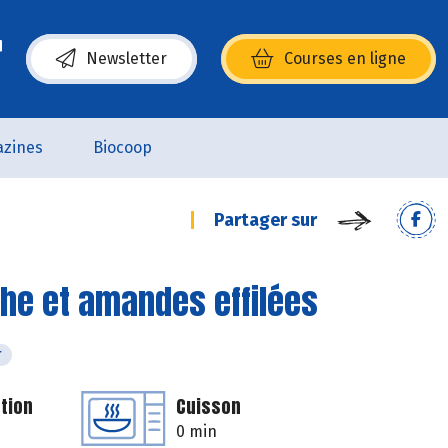
Newsletter
Courses en ligne
(s’ouvre dans une nouvelle fenêtre)
zines
Biocoop
Partager sur
he et amandes effilées
r
tion
Cuisson
0 min