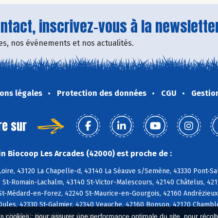
tact, inscrivez-vous à la newsletter
fres, nos événements et nos actualités.
ons légales
Protection des données
CGU
Gestio
re sur
n Biocoop Les Arcades (42000) est proche de :
oire, 43120 La Chapelle-d, 43140 La Séauve s/Semène, 43330 Pont-Salo
 St-Romain-Lachalm, 43140 St-Victor-Malescours, 42140 Châtelus, 42
 St-Médard-en-Forez, 42240 St-Maurice-en-Gourgois, 42160 Andrézieux
ules, 42330 St-Galmier, 42340 Veauche, 42160 Bonson, 42170 Chambles,
t, 42680 St-Marcellin-en-Forez
es cookies : pour assurer une performance optimale du site, pour récolter