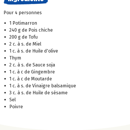
Pour 4 personnes
1 Potimarron
240 g de Pois chiche
200 g de Tofu
2 c. à s. de Miel
1 c. à s. de Huile d'olive
Thym
2 c. à s. de Sauce soja
1 c. à c de Gingembre
1 c. à c de Moutarde
1 c. à s. de Vinaigre balsamique
3 c. à s. de Huile de sésame
Sel
Poivre