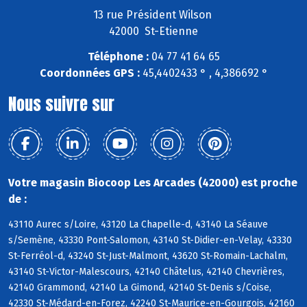
13 rue Président Wilson
42000 St-Etienne
Téléphone :
04 77 41 64 65
Coordonnées GPS :
45,4402433 ° , 4,386692 °
Nous suivre sur
Votre magasin Biocoop Les Arcades (42000) est proche
de :
43110 Aurec s/Loire, 43120 La Chapelle-d, 43140 La Séauve
s/Semène, 43330 Pont-Salomon, 43140 St-Didier-en-Velay, 43330
St-Ferréol-d, 43240 St-Just-Malmont, 43620 St-Romain-Lachalm,
43140 St-Victor-Malescours, 42140 Châtelus, 42140 Chevrières,
42140 Grammond, 42140 La Gimond, 42140 St-Denis s/Coise,
42330 St-Médard-en-Forez, 42240 St-Maurice-en-Gourgois, 42160