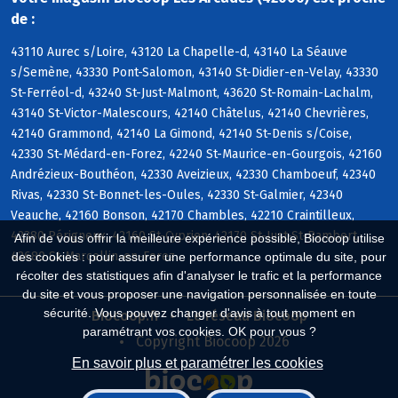
de :
43110 Aurec s/Loire, 43120 La Chapelle-d, 43140 La Séauve
s/Semène, 43330 Pont-Salomon, 43140 St-Didier-en-Velay, 43330
St-Ferréol-d, 43240 St-Just-Malmont, 43620 St-Romain-Lachalm,
43140 St-Victor-Malescours, 42140 Châtelus, 42140 Chevrières,
42140 Grammond, 42140 La Gimond, 42140 St-Denis s/Coise,
42330 St-Médard-en-Forez, 42240 St-Maurice-en-Gourgois, 42160
Andrézieux-Bouthéon, 42330 Aveizieux, 42330 Chamboeuf, 42340
Rivas, 42330 St-Bonnet-les-Oules, 42330 St-Galmier, 42340
Veauche, 42160 Bonson, 42170 Chambles, 42210 Craintilleux,
42380 Périgneux, 42160 St-Cyprien, 42170 St-Just-St-Rambert,
Afin de vous offrir la meilleure expérience possible, Biocoop utilise
42680 St-Marcellin-en-Forez
des cookies : pour assurer une performance optimale du site, pour
récolter des statistiques afin d'analyser le trafic et la performance
du site et vous proposer une navigation personnalisée en toute
sécurité. Vous pouvez changer d'avis à tout moment en
Biocoop.fr
Le réseau Biocoop
paramétrant vos cookies. OK pour vous ?
Copyright Biocoop 2026
En savoir plus et paramétrer les cookies