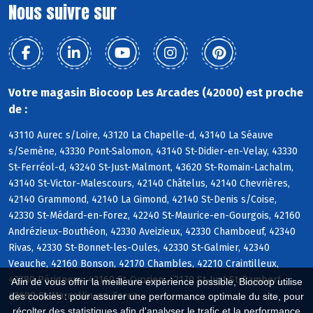
Nous suivre sur
Votre magasin Biocoop Les Arcades (42000) est proche
de :
43110 Aurec s/Loire, 43120 La Chapelle-d, 43140 La Séauve
s/Semène, 43330 Pont-Salomon, 43140 St-Didier-en-Velay, 43330
St-Ferréol-d, 43240 St-Just-Malmont, 43620 St-Romain-Lachalm,
43140 St-Victor-Malescours, 42140 Châtelus, 42140 Chevrières,
42140 Grammond, 42140 La Gimond, 42140 St-Denis s/Coise,
42330 St-Médard-en-Forez, 42240 St-Maurice-en-Gourgois, 42160
Andrézieux-Bouthéon, 42330 Aveizieux, 42330 Chamboeuf, 42340
Rivas, 42330 St-Bonnet-les-Oules, 42330 St-Galmier, 42340
Veauche, 42160 Bonson, 42170 Chambles, 42210 Craintilleux,
42380 Périgneux, 42160 St-Cyprien, 42170 St-Just-St-Rambert,
Afin de vous offrir la meilleure expérience possible, Biocoop utilise
42680 St-Marcellin-en-Forez
des cookies : pour assurer une performance optimale du site, pour
récolter des statistiques afin d'analyser le trafic et la performance