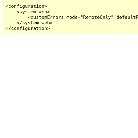
<configuration>

    <system.web>

        <customErrors mode="RemoteOnly" defaultR
    </system.web>

</configuration>