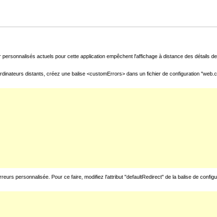
 personnalisés actuels pour cette application empêchent l'affichage à distance des détails de 
rdinateurs distants, créez une balise <customErrors> dans un fichier de configuration "web.con
urs personnalisée. Pour ce faire, modifiez l'attribut "defaultRedirect" de la balise de config