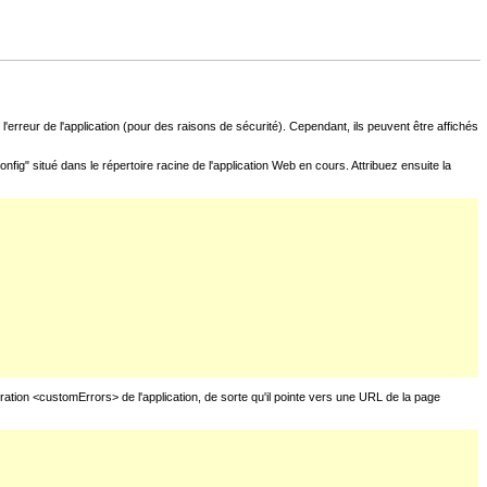
l'erreur de l'application (pour des raisons de sécurité). Cependant, ils peuvent être affichés
fig" situé dans le répertoire racine de l'application Web en cours. Attribuez ensuite la
uration <customErrors> de l'application, de sorte qu'il pointe vers une URL de la page