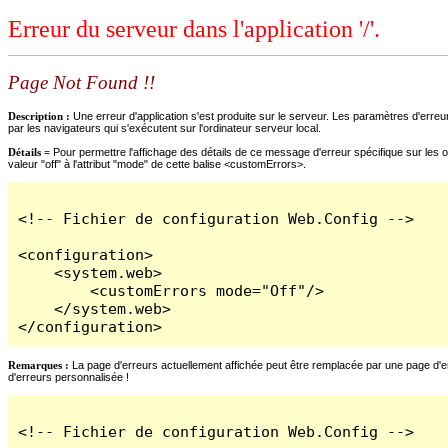
Erreur du serveur dans l'application '/'.
Page Not Found !!
Description :
Une erreur d'application s'est produite sur le serveur. Les paramètres d'erreur
par les navigateurs qui s'exécutent sur l'ordinateur serveur local.
Détails =
Pour permettre l'affichage des détails de ce message d'erreur spécifique sur les o
valeur "off" à l'attribut "mode" de cette balise <customErrors>.
<!-- Fichier de configuration Web.Config -->

<configuration>

    <system.web>

        <customErrors mode="Off"/>

    </system.web>

</configuration>
Remarques :
La page d'erreurs actuellement affichée peut être remplacée par une page d'erre
d'erreurs personnalisée !
<!-- Fichier de configuration Web.Config -->
