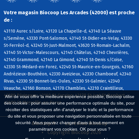
Votre magasin Biocoop Les Arcades (42000) est proche
de :
43110 Aurec s/Loire, 43120 La Chapelle-d, 43140 La Séauve
s/Semène, 43330 Pont-Salomon, 43140 St-Didier-en-Velay, 43330
St-Ferréol-d, 43240 St-Just-Malmont, 43620 St-Romain-Lachalm,
43140 St-Victor-Malescours, 42140 Châtelus, 42140 Chevrières,
42140 Grammond, 42140 La Gimond, 42140 St-Denis s/Coise,
42330 St-Médard-en-Forez, 42240 St-Maurice-en-Gourgois, 42160
Andrézieux-Bouthéon, 42330 Aveizieux, 42330 Chamboeuf, 42340
Rivas, 42330 St-Bonnet-les-Oules, 42330 St-Galmier, 42340
Veauche, 42160 Bonson, 42170 Chambles, 42210 Craintilleux,
42380 Périgneux, 42160 St-Cyprien, 42170 St-Just-St-Rambert,
Afin de vous offrir la meilleure expérience possible, Biocoop utilise
42680 St-Marcellin-en-Forez
des cookies : pour assurer une performance optimale du site, pour
récolter des statistiques afin d'analyser le trafic et la performance
du site et vous proposer une navigation personnalisée en toute
sécurité. Vous pouvez changer d'avis à tout moment en
Biocoop.fr
Le réseau Biocoop
paramétrant vos cookies. OK pour vous ?
Copyright Biocoop 2026