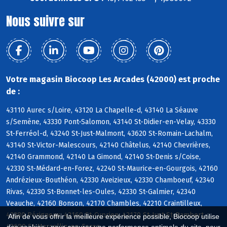
Nous suivre sur
Votre magasin Biocoop Les Arcades (42000) est proche
de :
43110 Aurec s/Loire, 43120 La Chapelle-d, 43140 La Séauve
s/Semène, 43330 Pont-Salomon, 43140 St-Didier-en-Velay, 43330
St-Ferréol-d, 43240 St-Just-Malmont, 43620 St-Romain-Lachalm,
43140 St-Victor-Malescours, 42140 Châtelus, 42140 Chevrières,
42140 Grammond, 42140 La Gimond, 42140 St-Denis s/Coise,
42330 St-Médard-en-Forez, 42240 St-Maurice-en-Gourgois, 42160
Andrézieux-Bouthéon, 42330 Aveizieux, 42330 Chamboeuf, 42340
Rivas, 42330 St-Bonnet-les-Oules, 42330 St-Galmier, 42340
Veauche, 42160 Bonson, 42170 Chambles, 42210 Craintilleux,
42380 Périgneux, 42160 St-Cyprien, 42170 St-Just-St-Rambert,
Afin de vous offrir la meilleure expérience possible, Biocoop utilise
42680 St-Marcellin-en-Forez