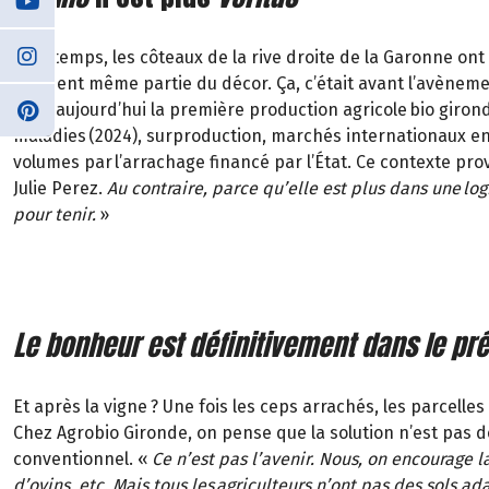
Longtemps, les côteaux de la rive droite de la Garonne ont
faisaient même partie du décor. Ça, c’était avant l’avèneme
C’est aujourd’hui la première
production agricole bio giron
maladies (2024), surproduction, marchés internationaux en t
volumes par
l’arrachage financé par l’État. Ce contexte pro
Julie Perez.
Au contraire, parce qu’elle est plus dans une lo
pour tenir.
»
Le bonheur est définitivement dans le pré
Et après la vigne
? Une fois les ceps arrachés, les parcell
Chez
Agrobio
Gironde, on pense que la solution n’est pas d
conventionnel.
«
Ce n’est pas l’avenir. Nous, on encourage la
d’ovins, etc. Mais tous les
agriculteurs n’ont pas des sols a