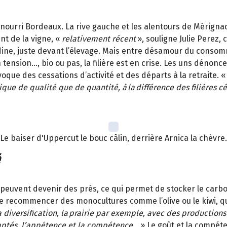
 nourri Bordeaux. La rive gauche et les alentours de Mérign
nt de la vigne,
«
relativement récent
»
, souligne Julie Perez, 
dine, juste devant l’élevage. Mais entre désamour du consomm
ension…, bio ou pas, la filière est en crise. Les uns dénonce
voque des cessations d’activité et des départs à la retraite.
«
gique de qualité que de quantité, à la différence des filières
Le baiser d'Uppercut le bouc câlin, derrière Arnica la chèvre.
es peuvent devenir des prés, ce qui permet de stocker le car
e recommencer des monocultures comme l’olive ou le kiwi, qui 
 diversification, la
prairie par exemple, avec des productio
daptés, l’appétence et la compétence…
»
Le goût et la compétenc