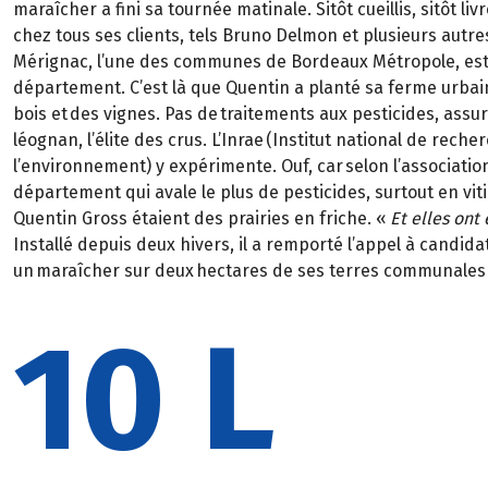
maraîcher a fini sa tournée matinale. Sitôt cueillis, sitôt liv
chez tous ses clients, tels Bruno Delmon et plusieurs autr
Mérignac, l’une des communes de Bordeaux Métropole, est
département. C’est là que Quentin a planté sa ferme urbain
bois et des vignes. Pas de traitements aux pesticides, assu
léognan
, l’élite des crus. L’
Inrae
(Institut national de reche
l’environnement) y expérimente. Ouf, car selon l’association
département qui avale le plus de pesticides, surtout en vit
Quentin Gross étaient des prairies en friche.
«
Et elles ont
Installé depuis deux hivers, il a remporté l’appel à candidat
un maraîcher sur deux hectares de ses terres communales 
10 L