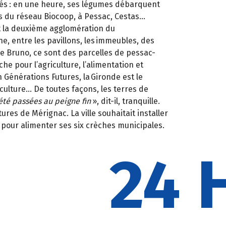
rés
: en une heure, ses légumes débarquent
es du réseau Biocoop, à Pessac, Cestas…
 la deuxième agglomération du
e, entre les pavillons, les immeubles, des
re Bruno, ce sont des parcelles de
pessac-
rche pour
l’agriculture, l’alimentation
et
 Générations Futures, la Gironde est le
iculture… De toutes façons, les terres de
 été passées au peigne fin
»
, dit-il, tranquille.
ures de Mérignac. La ville souhaitait installer
pour alimenter ses six crèches municipales.
24 