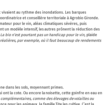
ac vivaient au rythme des inondations. Les barques
coordinatrice et conseillère territoriale à
Agrobio
Gironde.
ateur pour le vin, aléas climatiques sévères, puis
nt un modèle intensif, les
autres prônent la réduction des
La bio n’est pourtant pas un handicap pour le vin,
plaide
 céréalières, par exemple, où il faut beaucoup de rendements
bone dans les sols, moyennant primes.
ont la cote. Ou encore la noisette, cette goinfre en eau en
ns complémentaires, comme des élevages de
volailles ou
e pour les animaux, la famille Tite les cultive. C’est la