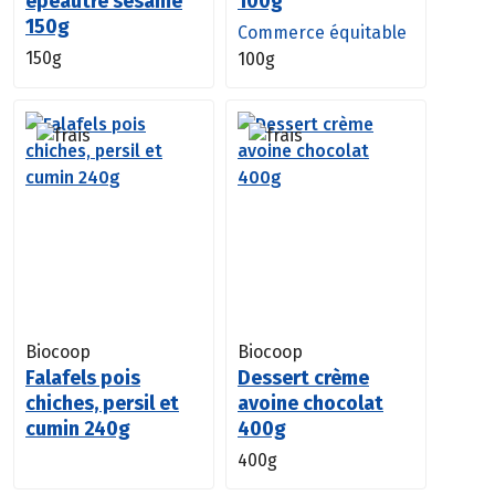
épeautre sésame
100g
150g
Commerce équitable
150g
100g
Biocoop
Biocoop
Falafels pois
Dessert crème
chiches, persil et
avoine chocolat
cumin 240g
400g
400g