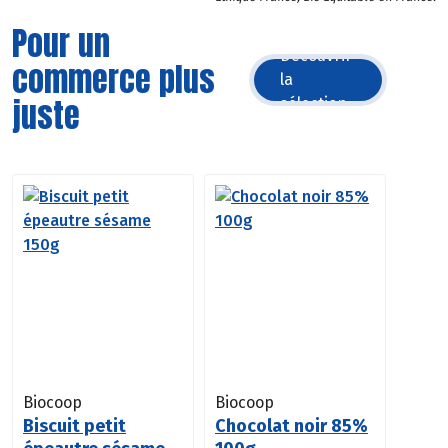
Pour un
Découvrir
commerce plus
la
juste
sélection
Biocoop
Biocoop
Biscuit petit
Chocolat noir 85%