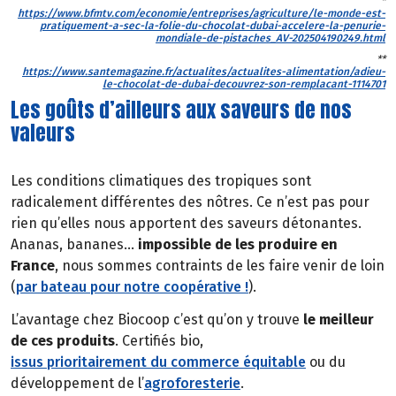
*
https://www.bfmtv.com/economie/entreprises/agriculture/le-monde-est-
pratiquement-a-sec-la-folie-du-chocolat-dubai-accelere-la-penurie-
mondiale-de-pistaches_AV-202504190249.html
**
https://www.santemagazine.fr/actualites/actualites-alimentation/adieu-
le-chocolat-de-dubai-decouvrez-son-remplacant-1114701
Les goûts d’ailleurs aux saveurs de nos
valeurs
Les conditions climatiques des tropiques sont
radicalement différentes des nôtres. Ce n’est pas pour
rien qu’elles nous apportent des saveurs détonantes.
Ananas, bananes…
impossible de les produire en
France
, nous sommes contraints de les faire venir de loin
(
par bateau pour notre coopérative !
).
L’avantage chez Biocoop c’est qu’on y trouve
le meilleur
de ces produits
. Certifiés bio,
issus prioritairement du commerce équitable
ou du
développement de l’
agroforesterie
.